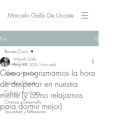
Marcelo Gallo De Urioste
Post
Revista Coco
Marcelo Gallo
Revista Coco
May 15, 2025
3 min read
Cómo programamos la hora
Apego y Vínculos
de despertar en nuestra
Trauma y Clínica
Cultura y Psicología
mente (y cómo relajarnos
Crianza y Desarrollo
para dormir mejor)
Sociedad y Reflexiones