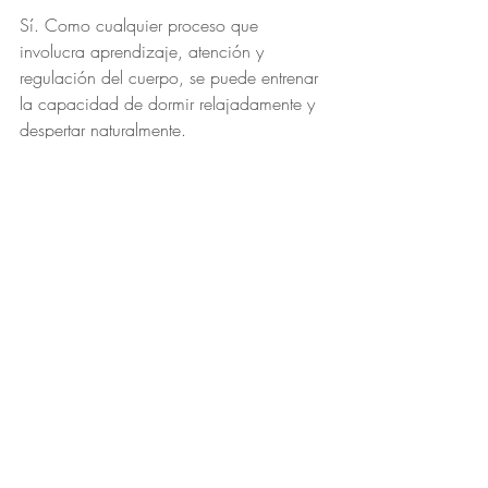
Sí. Como cualquier proceso que 
involucra aprendizaje, atención y 
regulación del cuerpo, se puede entrenar 
la capacidad de dormir relajadamente y 
despertar naturalmente.
Estrategias prácticas:
Repetí tu intención antes de dormir: 
con voz interna clara y cálida, por 
ejemplo: “Me voy a despertar 
descansado a las 6:30”.
Respirá más lento que lo habitual 
antes de acostarte: esto activa el 
sistema parasimpático.
Hacé un escaneo corporal o 