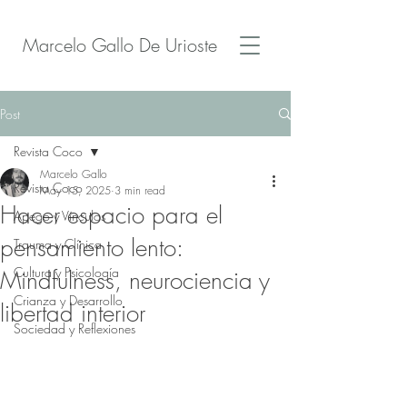
Marcelo Gallo De Urioste
Post
Revista Coco
Marcelo Gallo
Revista Coco
May 15, 2025
3 min read
Hacer espacio para el
Apego y Vínculos
pensamiento lento:
Trauma y Clínica
Cultura y Psicología
Mindfulness, neurociencia y
Crianza y Desarrollo
libertad interior
Sociedad y Reflexiones