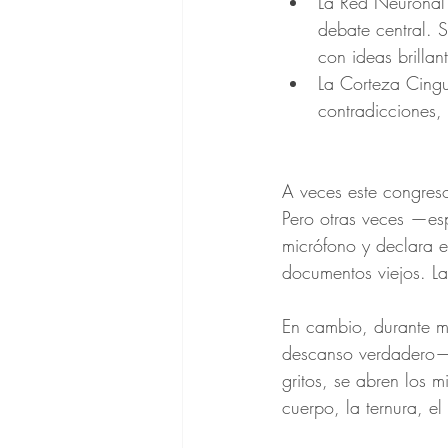
La Red Neuronal
debate central. 
con ideas brillan
La Corteza Cingu
contradicciones,
A veces este congres
Pero otras veces —es
micrófono y declara e
documentos viejos. L
En cambio, durante m
descanso verdadero— 
gritos, se abren los 
cuerpo, la ternura, e