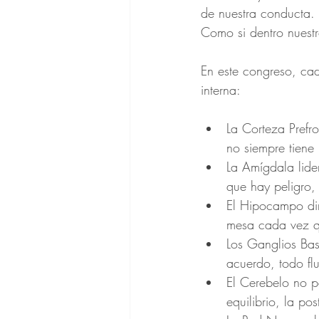
de nuestra conducta.
Como si dentro nuestr
En este congreso, cad
interna:
La Corteza Prefro
no siempre tiene
La Amígdala lide
que hay peligro,
El Hipocampo diri
mesa cada vez q
Los Ganglios Basa
acuerdo, todo flu
El Cerebelo no pa
equilibrio, la po