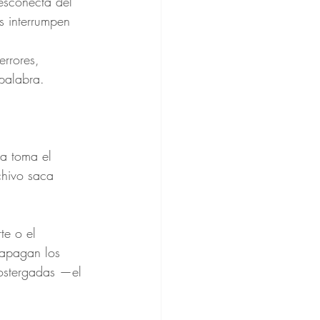
sconecta del 
s interrumpen 
rrores, 
 palabra.
a toma el 
chivo saca 
e o el 
 apagan los 
postergadas —el 