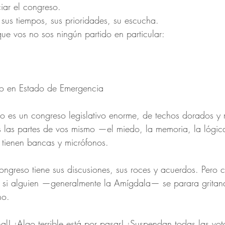
ciar el congreso.
 sus tiempos, sus prioridades, su escucha.
que vos no sos ningún partido en particular:
o en Estado de Emergencia
ro es un congreso legislativo enorme, de techos dorados y
las partes de vos mismo —el miedo, la memoria, la lógica,
 tienen bancas y micrófonos.
ongreso tiene sus discusiones, sus roces y acuerdos. Pero
 si alguien —generalmente la Amígdala— se parara gritan
no.
! ¡Algo terrible está por pasar! ¡Suspendan todas las vot