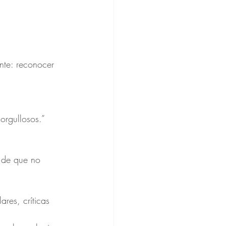
nte: reconocer 
orgullosos.”
 de que no 
res, críticas 