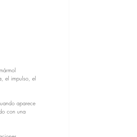
 mármol 
 el impulso, el 
 cuando aparece 
do con una 
aciones 