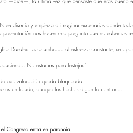
sto —dice—, la última vez que pensaste que eras bueno e
MN se disocia y empieza a imaginar escenarios donde todo
a presentación nos hacen una pregunta que no sabemos r
glios Basales, acostumbrado al esfuerzo constante, se opo
duciendo. No estamos para festejar.”
 de autovaloración queda bloqueada.
ue es un fraude, aunque los hechos digan lo contrario.
 el Congreso entra en paranoia