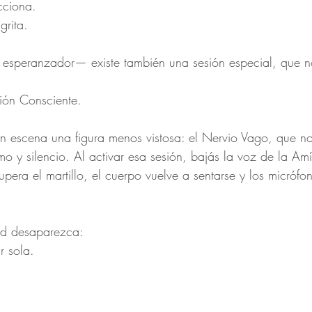
cciona.
grita.
 esperanzador— existe también una sesión especial, que n
ión Consciente.
en escena una figura menos vistosa: el Nervio Vago, que n
mo y silencio. Al activar esa sesión, bajás la voz de la Am
upera el martillo, el cuerpo vuelve a sentarse y los micróf
ad desaparezca:
r sola.