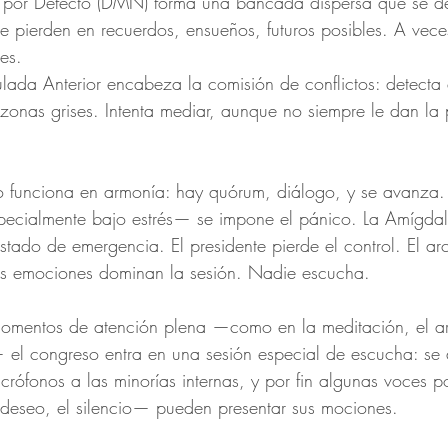
 por Defecto (DMN) forma una bancada dispersa que se de
Se pierden en recuerdos, ensueños, futuros posibles. A vece
tes.
lada Anterior encabeza la comisión de conflictos: detecta e
 zonas grises. Intenta mediar, aunque no siempre le dan la
o funciona en armonía: hay quórum, diálogo, y se avanza.
pecialmente bajo estrés— se impone el pánico. La Amígdal
stado de emergencia. El presidente pierde el control. El ar
as emociones dominan la sesión. Nadie escucha.
omentos de atención plena —como en la meditación, el art
el congreso entra en una sesión especial de escucha: se
micrófonos a las minorías internas, y por fin algunas voces 
l deseo, el silencio— pueden presentar sus mociones.