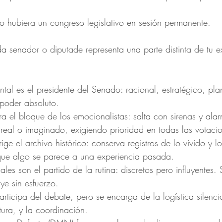
o hubiera un congreso legislativo en sesión permanente.
a senador o diputade representa una parte distinta de tu e
ntal es el presidente del Senado: racional, estratégico, pl
 poder absoluto.
ra el bloque de los emocionalistas: salta con sirenas y al
 real o imaginado, exigiendo prioridad en todas las votaci
ge el archivo histórico: conserva registros de lo vivido y l
ue algo se parece a una experiencia pasada.
les son el partido de la rutina: discretos pero influyentes. 
ye sin esfuerzo.
rticipa del debate, pero se encarga de la logística silenci
stura, y la coordinación.