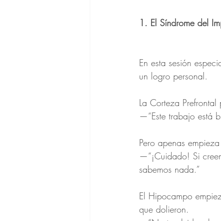
1. El Síndrome del I
En esta sesión especi
un logro personal.
La Corteza Prefrontal
—“Este trabajo está b
Pero apenas empieza a
—“¡Cuidado! Si creem
sabemos nada.”
El Hipocampo empieza a
que dolieron.