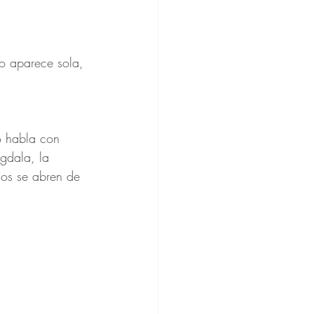
o aparece sola, 
o habla con 
ígdala, la 
onos se abren de 