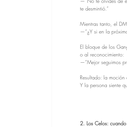
—“No te olvides de e
te desmintió.”
Mientras tanto, el D
—“¿Y si en la próxim
El bloque de los Gan
o al reconocimiento:
—“Mejor seguimos pro
Resultado: la moción
Y la persona siente q
2. Los Celos: cuando