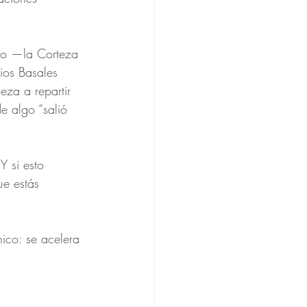
ado —la Corteza 
ios Basales 
eza a repartir 
e algo “salió 
Y si esto 
ue estás 
nico: se acelera 