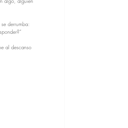
n algo, alguien 
 se derrumba:
esponder?”
ne al descanso 