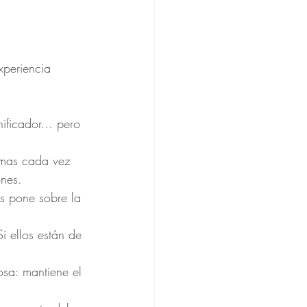
xperiencia 
anificador… pero 
armas cada vez 
ones.
os pone sobre la 
Si ellos están de 
osa: mantiene el 