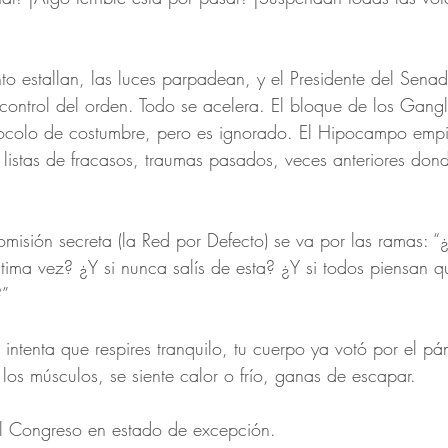
into estallan, las luces parpadean, y el Presidente del Sen
 control del orden. Todo se acelera. El bloque de los Gangl
otocolo de costumbre, pero es ignorado. El Hipocampo empi
listas de fracasos, traumas pasados, veces anteriores dond
misión secreta (la Red por Defecto) se va por las ramas: “¿
ltima vez? ¿Y si nunca salís de esta? ¿Y si todos piensan q
?”
intenta que respires tranquilo, tu cuerpo ya votó por el pá
 los músculos, se siente calor o frío, ganas de escapar.
el Congreso en estado de excepción.