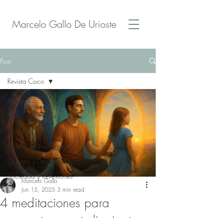
Marcelo Gallo De Urioste
Post
Revista Coco
Revista Coco
Apego y Vínculos
Trauma y Clínica
Cultura y Psicología
Crianza y Desarrollo
Sociedad y Reflexiones
Marcelo Gallo
Jun 15, 2025
3 min read
4 meditaciones para