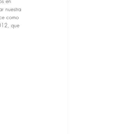
os en 
r nuestra 
oce como 
012, que 