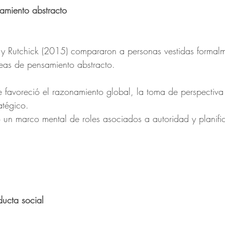
samiento abstracto
 y Rutchick (2015) compararon a personas vestidas formalm
reas de pensamiento abstracto.
e favoreció el razonamiento global, la toma de perspectiva 
atégico.
ó un marco mental de roles asociados a autoridad y planifi
ducta social