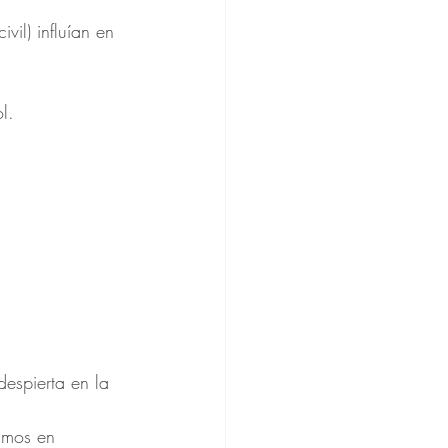
il) influían en 
l.
espierta en la 
amos en 