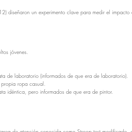
2) diseñaron un experimento clave para medir el impacto 
ultos jóvenes.
a de laboratorio (informados de que era de laboratorio).
 propia ropa casual.
ta idéntica, pero informados de que era de pintor.
tarea de atención conocida como Stroop test modificado, 