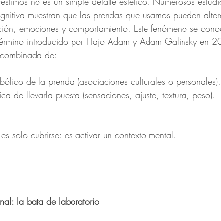
estimos no es un simple detalle estético. Numerosos estudi
ognitiva muestran que las prendas que usamos pueden altera
ción, emociones y comportamiento. Este fenómeno se con
 término introducido por Hajo Adam y Adam Galinsky en 2
a combinada de:
mbólico de la prenda (asociaciones culturales o personales).
sica de llevarla puesta (sensaciones, ajuste, textura, peso).
 es solo cubrirse: es activar un contexto mental.
nal: la bata de laboratorio