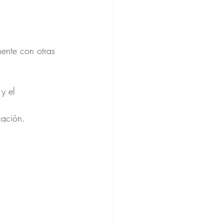
ente con otras 
y el 
cación.