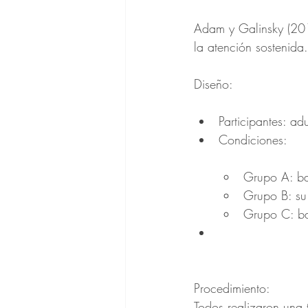
Adam y Galinsky (201
la atención sostenida.
Diseño:
Participantes: ad
Condiciones:
Grupo A: bat
Grupo B: su
Grupo C: ba
Procedimiento:
Todos realizaron una 