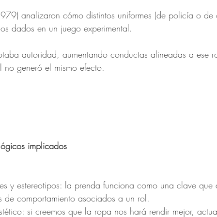
79) analizaron cómo distintos uniformes (de policía o de civ
gos dados en un juego experimental.
otaba autoridad, aumentando conductas alineadas a ese ro
al no generó el mismo efecto.
ógicos implicados
les y estereotipos: la prenda funciona como una clave que d
s de comportamiento asociados a un rol.
stético: si creemos que la ropa nos hará rendir mejor, actu