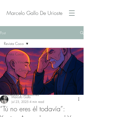
Marcelo Gallo De Urioste
Post
Revista Coco
Revista Coco
Apego y Vínculos
Trauma y Clínica
Cultura y Psicología
Crianza y Desarrollo
Sociedad y Reflexiones
Marcelo Gallo
Jul 23, 2025
4 min read
“Tú no eres él todavía”: