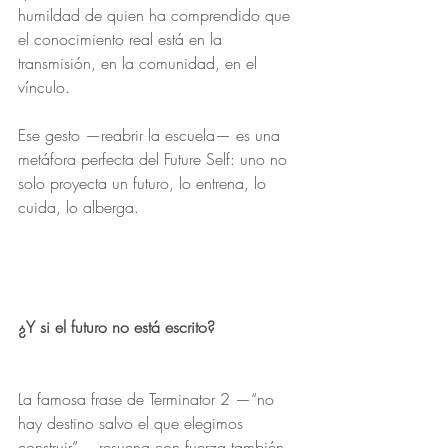
humildad de quien ha comprendido que 
el conocimiento real está en la 
transmisión, en la comunidad, en el 
vínculo.
Ese gesto —reabrir la escuela— es una 
metáfora perfecta del Future Self: uno no 
solo proyecta un futuro, lo entrena, lo 
cuida, lo alberga.
¿Y si el futuro no está escrito?
La famosa frase de Terminator 2 —“no 
hay destino salvo el que elegimos 
construir”— resuena con fuerza también 