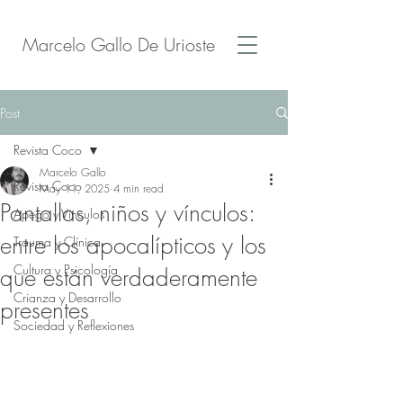
Marcelo Gallo De Urioste
Post
Revista Coco
Marcelo Gallo
Revista Coco
May 11, 2025
4 min read
Pantallas, niños y vínculos:
Apego y Vínculos
entre los apocalípticos y los
Trauma y Clínica
Cultura y Psicología
que están verdaderamente
Crianza y Desarrollo
presentes
Sociedad y Reflexiones