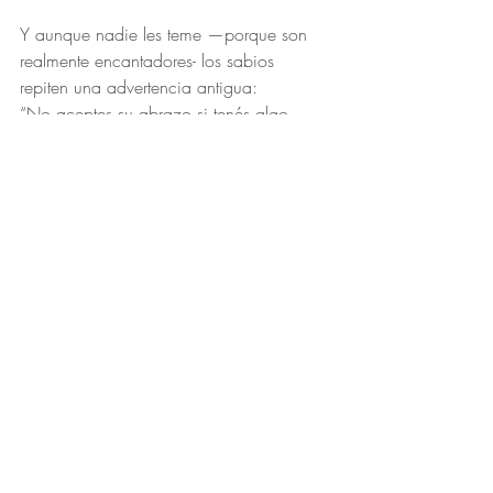
Y aunque nadie les teme —porque son 
realmente encantadores- los sabios 
repiten una advertencia antigua:
“No aceptes su abrazo si tenés algo 
pendiente. Porque Latera y Latero  no 
olvidan, y siempre vuelven a buscar lo 
que quedó a medio empezar.”
Recent Posts
See All