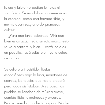
Latera y latero no pedían templos ni 
sacrificios. Se instalaban suavemente en 
la espalda, como una frazada tibia, y 
murmuraban sexy al oído promesas 
dulces:
—¿Para qué tanto esfuerzo? Mirá qué 
bien estás acá… sólo un rato más… esto 
se va a sentir muy bien… cerrá los ojos 
un poquito.. acá estás bien, yo te cuido.. 
descansá
Su culto era irresistible: fiestas 
espontáneas bajo la luna, maratones de 
cuentos, banquetes que nadie preparó 
pero todos disfrutaban. A su paso, los 
pueblos se llenaban de música suave, 
comida tibia, almohadas y excusas. 
Nadie peleaba, nadie trabajaba. Nadie 