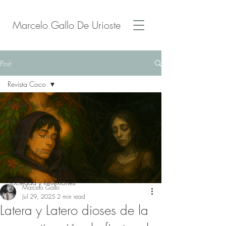
Marcelo Gallo De Urioste
Post
Revista Coco
Revista Coco
Apego y Vínculos
Trauma y Clínica
Cultura y Psicología
Crianza y Desarrollo
Sociedad y Reflexiones
Marcelo Gallo
Jul 29, 2025
2 min read
Latera y Latero dioses de la