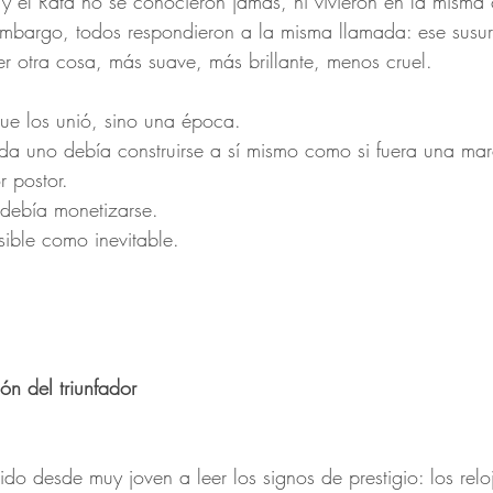
y el Rata no se conocieron jamás, ni vivieron en la misma 
embargo, todos respondieron a la misma llamada: ese susur
er otra cosa, más suave, más brillante, menos cruel.
que los unió, sino una época.
 uno debía construirse a sí mismo como si fuera una mar
r postor.
 debía monetizarse.
isible como inevitable.
ón del triunfador
o desde muy joven a leer los signos de prestigio: los reloj