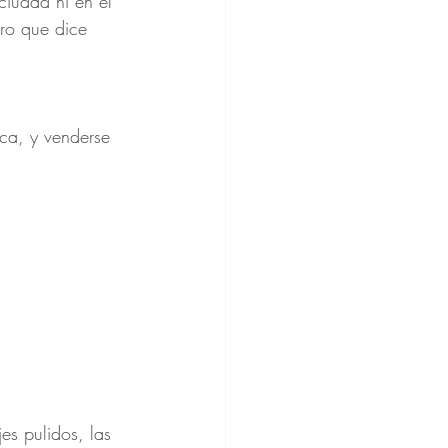
ciudad ni en el 
ro que dice 
ca, y venderse 
es pulidos, las 