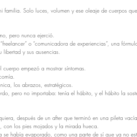
 familia. Solo luces, volumen y ese oleaje de cuerpos que
mo, pero nunca ejerció.
a “freelancer” o “comunicadora de experiencias”, una fórmu
su libertad y sus ausencias.
el cuerpo empezó a mostrar síntomas.
comía.
nica, los abrazos, estratégicos.
erdo, pero no importaba: tenía el hábito, y el hábito la so
era, después de un after que terminó en una pileta vacía,
, con los pies mojados y la mirada hueca.
la se había evaporado, como una parte de sí que ya no est