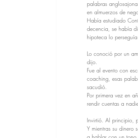
palabras anglosajonas
en almuerzos de nego
Había estudiado Cont
decencia, se había d
hipoteca lo perseguía
Lo conoció por un ami
dijo.
Fue al evento con esc
coaching, esas palab
sacudió.
Por primera vez en añ
rendir cuentas a nadi
Invirtió. Al principio
Y mientras su dinero 
a hablar con un tono d