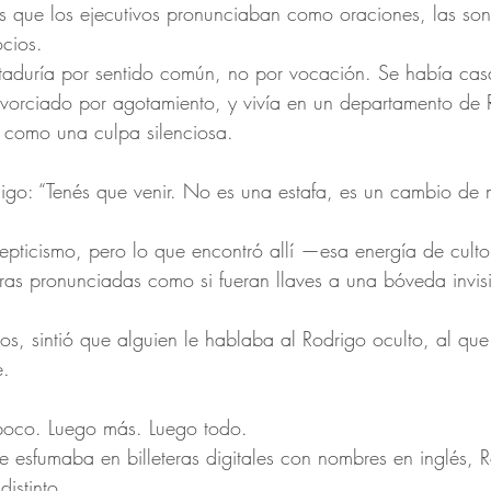
 que los ejecutivos pronunciaban como oraciones, las son
cios.
aduría por sentido común, no por vocación. Se había cas
ivorciado por agotamiento, y vivía en un departamento de 
 como una culpa silenciosa.
go: “Tenés que venir. No es una estafa, es un cambio de m
epticismo, pero lo que encontró allí —esa energía de culto
ras pronunciadas como si fueran llaves a una bóveda invis
os, sintió que alguien le hablaba al Rodrigo oculto, al q
e.
, poco. Luego más. Luego todo.
se esfumaba en billeteras digitales con nombres en inglés,
istinto.