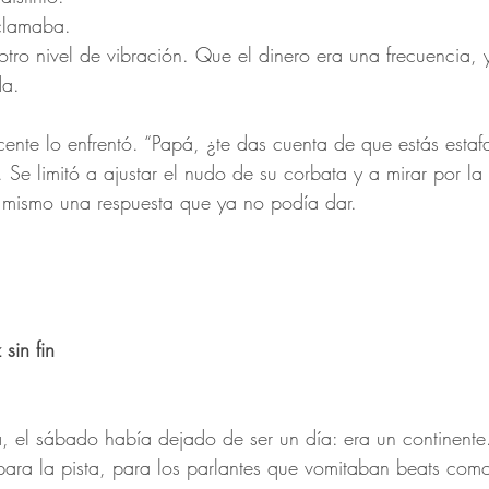
clamaba.
tro nivel de vibración. Que el dinero era una frecuencia, 
da.
cente lo enfrentó. “Papá, ¿te das cuenta de que estás esta
 Se limitó a ajustar el nudo de su corbata y a mirar por l
í mismo una respuesta que ya no podía dar.
sin fin
a, el sábado había dejado de ser un día: era un continente
para la pista, para los parlantes que vomitaban beats como