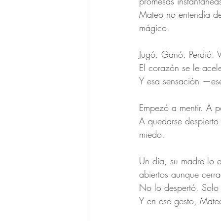
promesas instantáneas
Mateo no entendía del
mágico.
Jugó. Ganó. Perdió. V
El corazón se le acel
Y esa sensación —ese
Empezó a mentir. A pe
A quedarse despierto 
miedo.
Un día, su madre lo e
abiertos aunque cerr
No lo despertó. Solo 
Y en ese gesto, Mateo