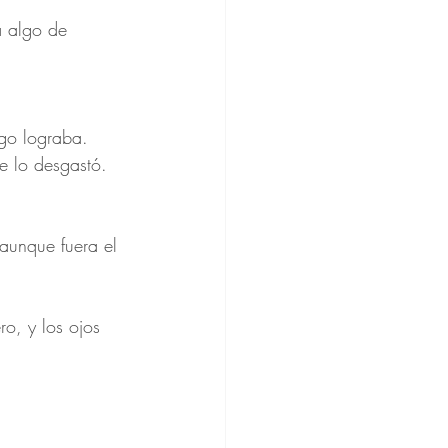
a algo de 
ego lograba.
e lo desgastó.
aunque fuera el 
o, y los ojos 