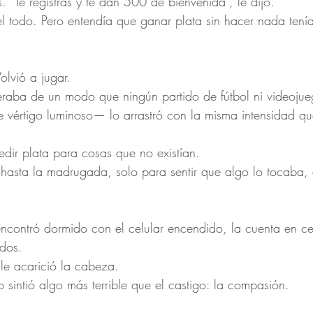
. “Te registrás y te dan 500 de bienvenida”, le dijo.
 todo. Pero entendía que ganar plata sin hacer nada tení
olvió a jugar.
eraba de un modo que ningún partido de fútbol ni videoju
 vértigo luminoso— lo arrastró con la misma intensidad qu
dir plata para cosas que no existían.
hasta la madrugada, solo para sentir que algo lo tocaba, 
ncontró dormido con el celular encendido, la cuenta en cer
ados.
le acarició la cabeza.
 sintió algo más terrible que el castigo: la compasión.