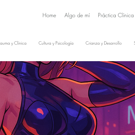
Home
Algo de mí
Práctica Clínica
rauma y Clínica
Cultura y Psicología
Crianza y Desarrollo