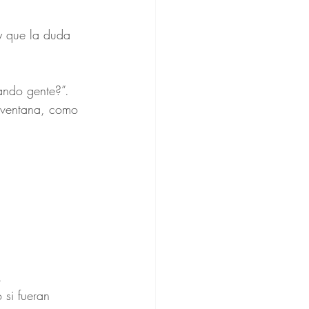
y que la duda 
fando gente?”.
a ventana, como 
.
 si fueran 