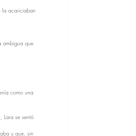
 la acariciaban 
la ambigua que 
stenía como una 
 Lara se sentó 
aba y que, sin 