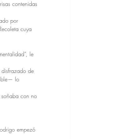
risas contenidas 
ado por 
Recoleta cuya 
entalidad”, le 
 disfrazado de 
ible— lo 
ue soñaba con no 
 Rodrigo empezó 