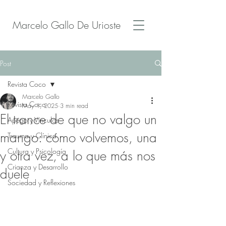
Marcelo Gallo De Urioste
Post
Revista Coco
Marcelo Gallo
Revista Coco
May 1, 2025
3 min read
El trance de que no valgo un
Apego y Vínculos
mango: cómo volvemos, una
Trauma y Clínica
Cultura y Psicología
y otra vez, a lo que más nos
Crianza y Desarrollo
duele
Sociedad y Reflexiones