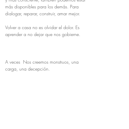
más disponibles para los demás. Para 
dialogar, reparar, construir, amar mejor.
Volver a casa no es olvidar el dolor. Es 
aprender a no dejar que nos gobierne.
A veces  Nos creemos monstruos, una 
carga, una decepción.
Y empezamos a actuar desde esa 
imagen distorsionada que construimos 
con años de culpa, vergüenza y soledad.
Buscamos amor desde la defensa. 
Elegimos vínculos que nos duelen 
porque, aunque nos lastimen, nos 