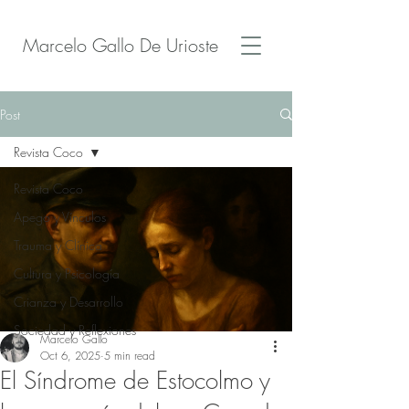
Marcelo Gallo De Urioste
Post
Revista Coco
Revista Coco
Apego y Vínculos
Trauma y Clínica
Cultura y Psicología
Crianza y Desarrollo
Sociedad y Reflexiones
Marcelo Gallo
Oct 6, 2025
5 min read
El Síndrome de Estocolmo y