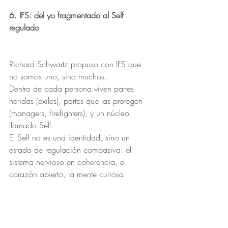
6. IFS: del yo fragmentado al Self 
regulado
Richard Schwartz propuso con IFS que 
no somos uno, sino muchos.
Dentro de cada persona viven partes 
heridas (exiles), partes que las protegen 
(managers, firefighters), y un núcleo 
llamado Self.
El Self no es una identidad, sino un 
estado de regulación compasiva: el 
sistema nervioso en coherencia, el 
corazón abierto, la mente curiosa.
Cuando estamos dominados por partes 
protectoras —como el policía interno del 
trauma— repetimos la economía del 