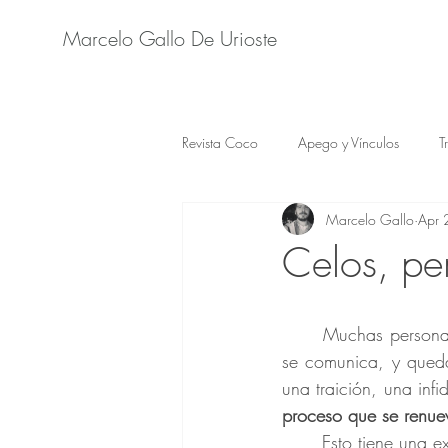
Marcelo Gallo De Urioste
Revista Coco
Apego y Vínculos
T
Marcelo Gallo
Apr 
Celos, pe
	Muchas personas piensan que el perdón es un acto puntual: algo que se decide una vez, 
se comunica, y qued
una traición, una inf
proceso que se renue
	Esto tiene una 