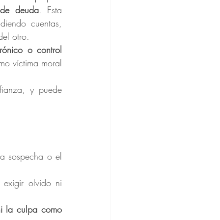
 de deuda
. Esta 
diendo cuentas, 
el otro.
ónico o control 
o víctima moral 
la sospecha o el 
xigir olvido ni 
i la culpa como 