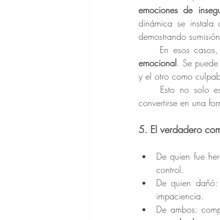
emociones de inseg
dinámica se instala 
demostrando sumisión,
	En esos casos
emocional
. Se puede 
y el otro como culpa
	Esto no solo es injusto, sino insostenible: no repara, no construye confianza, y puede 
convertirse en una fo
5. El verdadero co
De quien fue her
control.
De quien dañó: s
impaciencia.
De ambos: comp