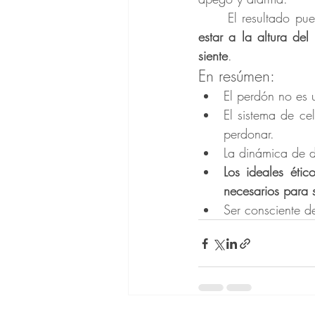
	El resultado pu
estar a la altura del
siente
.
En resúmen:
El perdón no es 
El sistema de ce
perdonar.
La dinámica de d
Los ideales étic
necesarios para s
Ser consciente d