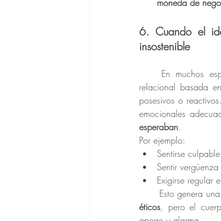
moneda de nego
6. Cuando el id
insostenible
	En muchos espacios progresistas se promueve —con buenas intenciones— una ética 
relacional basada en
posesivos o reactivos
emocionales adecua
esperaban
.
Por ejemplo:
Sentirse culpabl
Sentir vergüenza 
Exigirse regular
	Esto genera una
éticos
, pero el cuer
apego y alarma.