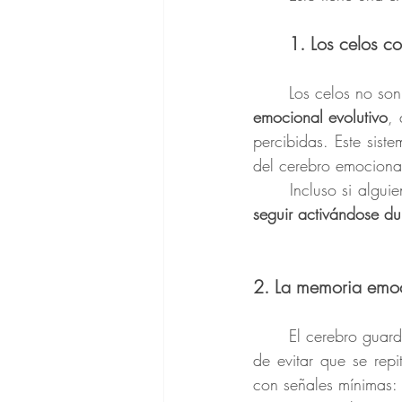
	1. Los celos 
	Los celos no so
emocional evolutivo
, 
percibidas. Este sist
del cerebro emociona
	Incluso si algu
seguir activándose d
2. La memoria emoc
	El cerebro guarda los eventos emocionalmente intensos (como una traición) como una forma 
de evitar que se rep
con señales mínimas: