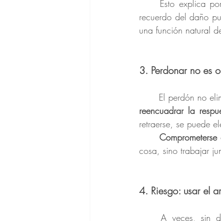
	Esto explica por qué, aun dentro de una relación comprometida a reparar el vínculo, el 
recuerdo del daño pue
una función natural d
3. Perdonar no es ol
reencuadrar la respu
retraerse, se puede el
	Comprometerse 
cosa, sino trabajar 
4. Riesgo: usar el 
	A veces, sin 