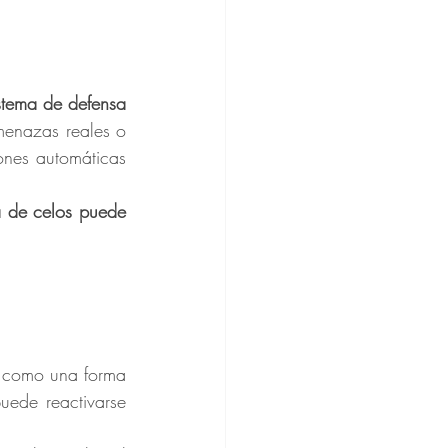
stema de defensa 
menazas reales o 
ones automáticas 
a de celos puede 
ede reactivarse 