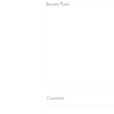
Recent Posts
Biofilia
Comments
La cercanía del agua produce algo
parecido: existe una atracción