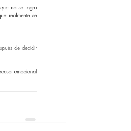
rque 
no se logra 
que realmente se 
pués de decidir 
oceso emocional 