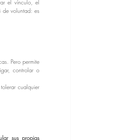
 de voluntad: es 
	El perdón no elimina las reacciones emocionales ni las sospechas automáticas. Pero permite 
ar, controlar o 
 tolerar cualquier 
ular sus propias 