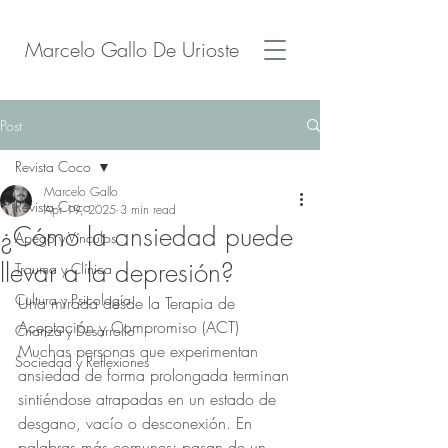
Marcelo Gallo De Urioste
Post
Revista Coco
Marcelo Gallo
Revista Coco
Apr 19, 2025
3 min read
¿Cómo la ansiedad puede
Apego y Vínculos
llevar a la depresión?
Trauma y Clínica
Cultura y Psicología
Una mirada desde la Terapia de 
Aceptación y Compromiso (ACT)
Crianza y Desarrollo
Muchas personas que experimentan 
Sociedad y Reflexiones
ansiedad de forma prolongada terminan 
sintiéndose atrapadas en un estado de 
desgano, vacío o desconexión. En 
palabras más comunes: pasan de un 