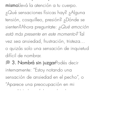
mismo
Llevá la atención a tu cuerpo. 
¿Qué sensaciones físicas hay? ¿Alguna 
tensión, cosquilleo, presión? ¿Dónde se 
sienten?Ahora preguntate: 
¿Qué emoción 
está más presente en este momento?
 Tal 
vez sea ansiedad, frustración, tristeza… 
o quizás solo una sensación de inquietud 
difícil de nombrar.
💭 
3. Nombrá sin juzgar
Podés decir 
internamente: “Estoy notando una 
sensación de ansiedad en el pecho”, o 
“Aparece una preocupación en mi 
mente”.No hace falta analizarla ni 
entenderla del todo. Solo reconocela, 
como si le abrieras la puerta a un 
visitante inesperado.
🌬 
4. Hacé espacio con la 
respiración
Imaginá que tu respiración 