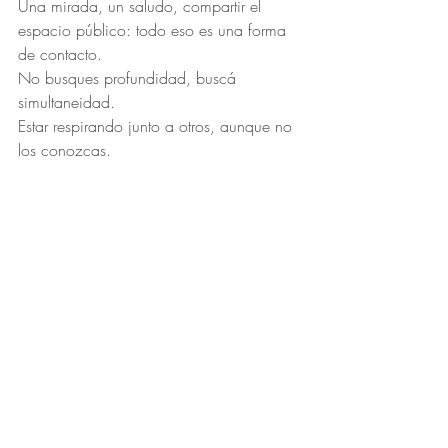
Una mirada, un saludo, compartir el 
espacio público: todo eso es una forma 
de contacto.
No busques profundidad, buscá 
simultaneidad.
Estar respirando junto a otros, aunque no 
los conozcas.
🤝
Ejercicio 5 — Intercambio mínimo
Duración: 5 a 15 minutos
Podés comprar algo, agradecer, o 
simplemente sonreír a alguien.