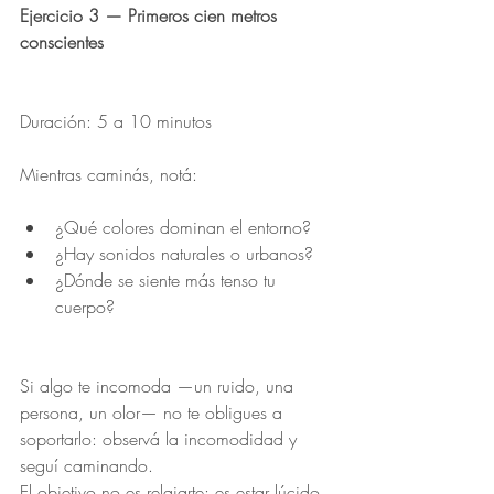
Ejercicio 3 — Primeros cien metros 
conscientes
Duración: 5 a 10 minutos
Mientras caminás, notá:
¿Qué colores dominan el entorno?
¿Hay sonidos naturales o urbanos?
¿Dónde se siente más tenso tu 
cuerpo?
Si algo te incomoda —un ruido, una 
persona, un olor— no te obligues a 
soportarlo: observá la incomodidad y 
seguí caminando.
El objetivo no es relajarte: es estar lúcido.